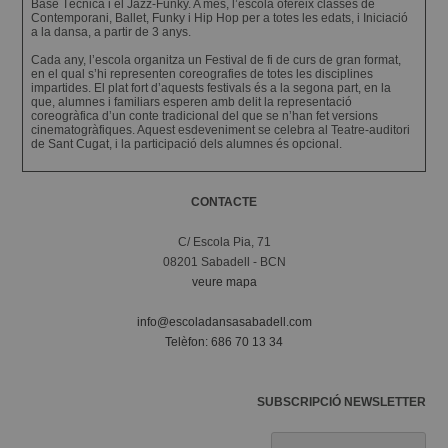
Base Tècnica i el Jazz-Funky. A més, l’escola ofereix classes de
Contemporani, Ballet, Funky i Hip Hop per a totes les edats, i Iniciació
a la dansa, a partir de 3 anys.
Cada any, l’escola organitza un Festival de fi de curs de gran format,
en el qual s’hi representen coreografies de totes les disciplines
impartides. El plat fort d’aquests festivals és a la segona part, en la
que, alumnes i familiars esperen amb delit la representació
coreogràfica d’un conte tradicional del que se n’han fet versions
cinematogràfiques. Aquest esdeveniment se celebra al Teatre-auditori
de Sant Cugat, i la participació dels alumnes és opcional.
CONTACTE
C/ Escola Pia, 71
08201 Sabadell - BCN
veure mapa
info@escoladansasabadell.com
Telèfon: 686 70 13 34
SUBSCRIPCIÓ NEWSLETTER