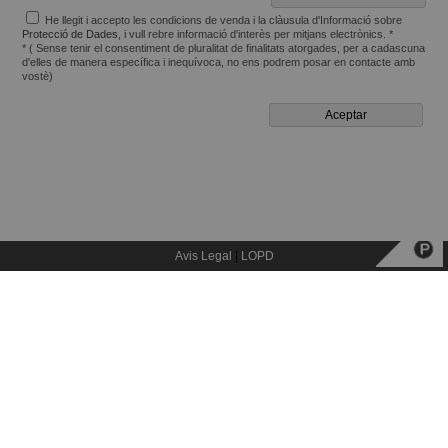
He llegit i accepto les condicions de venda i la clàusula d'Informació sobre
Protecció de Dades
, i vull rebre informació d'interès per mitjans electrònics. *
* ( Sense tenir el consentiment de pluralitat de finalitats atorgades, per a cadascuna
d'elles de manera específica i inequívoca, no ens podrem posar en contacte amb
vostè)
Avis Legal
|
LOPD