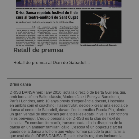
Retall de premsa
Retall de premsa al Diari de Sabadell...
Driss dansa
DRISS DANSA neix l’any 2010, sota la direcció de Berta Guillem, qui,
amb formació en Ballet clàssic, Modern Jazz i Funky a Barcelona,
París i Londres, amb 10 anys previs d’experiència docent, i instruïda
en àmbits com el coaching i l’assertivitat, decideix crear una escola de
dansa al centre de Sabadell, davant l’emblemàtica Escola Pia, oferint
un gran ventall de disciplines per a totes les edats i nivells, i on tothom
hi és benvingut. L’equip personal del DRISS és la clau de l’èxit de
l’escola. En constant formació, transmet cada dia la disciplina de la
dansa en un ambient familiar i càlid. L’escola té un objectiu clar: fer
gaudir de la dansa a tothom que vulgui formar part de la gran família
que avui dia és DRISS DANSA. Tots els nivells regulars inclouen la