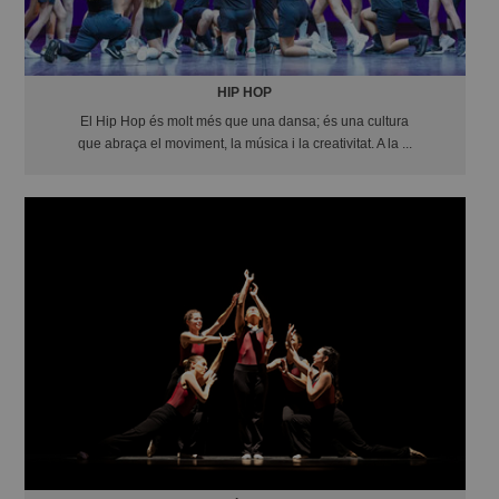
HIP HOP
El Hip Hop és molt més que una dansa; és una cultura
que abraça el moviment, la música i la creativitat. A la ...