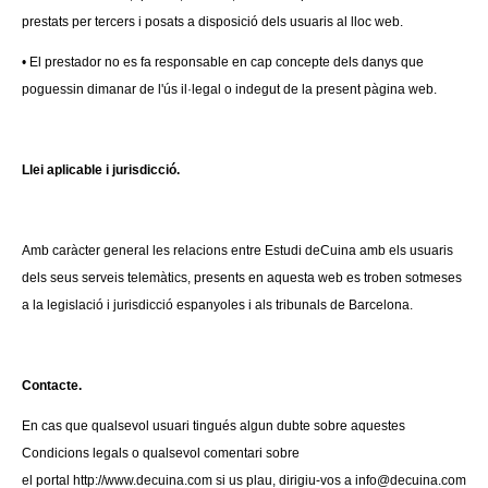
prestats per tercers i posats a disposició dels usuaris al lloc web.
• El prestador no es fa responsable en cap concepte dels danys que
poguessin dimanar de l'ús il·legal o indegut de la present pàgina web.
Llei aplicable i jurisdicció.
Amb caràcter general les relacions entre Estudi deCuina amb
els usuaris
dels seus serveis telemàtics, presents en aquesta
web es troben sotmeses
a la legislació i jurisdicció espanyoles i
als tribunals de Barcelona.
Contacte.
En cas que qualsevol usuari tingués algun dubte sobre
aquestes
Condicions legals o qualsevol comentari sobre
el
portal http://www.decuina.com si us plau, dirigiu-vos a
info@decuina.com