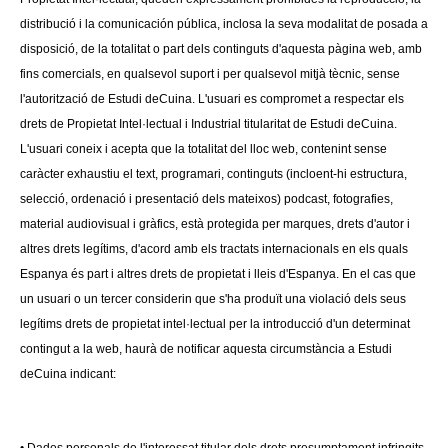
distribució i la comunicación pública, inclosa la seva modalitat de posada a
disposició, de la totalitat o part dels continguts d'aquesta pàgina web, amb
fins comercials, en qualsevol suport i per qualsevol mitjà tècnic, sense
l'autorització de Estudi deCuina. L'usuari es compromet a respectar els
drets de Propietat Intel·lectual i Industrial titularitat de Estudi deCuina.
L'usuari coneix i acepta que la totalitat del lloc web, contenint sense
caràcter exhaustiu el text, programari, continguts (incloent-hi estructura,
selecció, ordenació i presentació dels mateixos) podcast, fotografies,
material audiovisual i gràfics, està protegida per marques, drets d'autor i
altres drets legítims, d'acord amb els tractats internacionals en els quals
Espanya és part i altres drets de propietat i lleis d'Espanya. En el cas que
un usuari o un tercer considerin que s'ha produït una violació dels seus
legítims drets de propietat intel·lectual per la introducció d'un determinat
contingut a la web, haurà de notificar aquesta circumstància a Estudi
deCuina indicant: