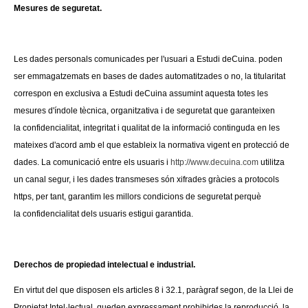
Mesures de seguretat.
Les dades personals comunicades per l'usuari a Estudi
deCuina. poden
ser emmagatzemats en bases de dades
automatitzades o no, la titularitat
correspon en exclusiva a
Estudi deCuina assumint aquesta totes les
mesures d'índole
tècnica, organitzativa i de seguretat que garanteixen
la
confidencialitat, integritat i qualitat de la informació continguda
en les
mateixes d'acord amb el que estableix la normativa
vigent en protecció de
dades. La comunicació entre els usuaris
i
http://www.decuina.com
utilitza
un canal segur, i les dades
transmeses són xifrades gràcies a protocols
https, per tant,
garantim les millors condicions de seguretat perquè
la
confidencialitat dels usuaris estigui garantida.
Derechos de propiedad intelectual e industrial.
En virtut del que disposen els articles 8 i 32.1, paràgraf segon, de la Llei de
Propietat Intel·lectual, queden expressament prohibides la reproducció, la