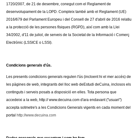
1720/2007, de 21 de desembre, conegut com el Reglament de
desenvolupament de la LOPD. Compleix també amb el Reglament (UE)
2016/679 del Parlament Europeu i del Consell de 27 d'abril de 2016 relatiu
a la protecció de les persones físiques (RGPD), així com amb la Llei
34/2002, d'11 de juliol, de serveis de la Societat de la Informació i Comerç
Electrònic (LSSICE o LSSI).
Condicions generals d'ús.
Les presents condicions generals regulen l'ús (incloent hi el mer accés) de
les pàgines de web, integrants del lloc web deEstudi deCuina, inclosos els
continguts i serveis posats a disposició en elles. Tota persona que
accedeixi a la web, http:// www.decuina.com d'ara endavant ("usuari")
accepta sotmetre's a les Condicions Generals vigents en cada moment del
portal
http://www.decuina.com