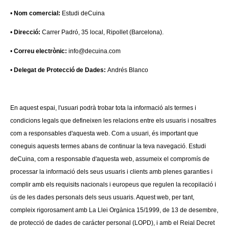
•
Nom comercial:
Estudi deCuina
•
Direcció:
Carrer Padró, 35 local, Ripollet (Barcelona).
•
Correu electrònic:
info@decuina.com
•
Delegat de Protecció de Dades:
Andrés Blanco
En aquest espai, l'usuari podrà trobar tota la informació als termes i
condicions legals que defineixen les relacions entre els usuaris i nosaltres
com a responsables d'aquesta web. Com a usuari, és important que
coneguis aquests termes abans de continuar la teva navegació. Estudi
deCuina, com a responsable d'aquesta web, assumeix el compromís de
processar la informació dels seus usuaris i clients amb plenes garanties i
complir amb els requisits nacionals i europeus que regulen la recopilació i
ús de les dades personals dels seus usuaris. Aquest web, per tant,
compleix rigorosament amb La Llei Orgànica 15/1999, de 13 de desembre,
de protecció de dades de carácter personal (LOPD), i amb el Reial Decret