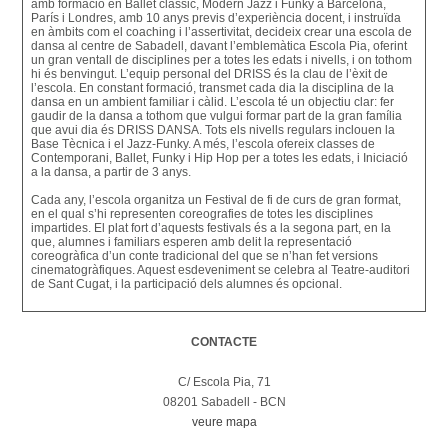
amb formació en Ballet clàssic, Modern Jazz i Funky a Barcelona,
París i Londres, amb 10 anys previs d’experiència docent, i instruïda
en àmbits com el coaching i l’assertivitat, decideix crear una escola de
dansa al centre de Sabadell, davant l’emblemàtica Escola Pia, oferint
un gran ventall de disciplines per a totes les edats i nivells, i on tothom
hi és benvingut. L’equip personal del DRISS és la clau de l’èxit de
l’escola. En constant formació, transmet cada dia la disciplina de la
dansa en un ambient familiar i càlid. L’escola té un objectiu clar: fer
gaudir de la dansa a tothom que vulgui formar part de la gran família
que avui dia és DRISS DANSA. Tots els nivells regulars inclouen la
Base Tècnica i el Jazz-Funky. A més, l’escola ofereix classes de
Contemporani, Ballet, Funky i Hip Hop per a totes les edats, i Iniciació
a la dansa, a partir de 3 anys.
Cada any, l’escola organitza un Festival de fi de curs de gran format,
en el qual s’hi representen coreografies de totes les disciplines
impartides. El plat fort d’aquests festivals és a la segona part, en la
que, alumnes i familiars esperen amb delit la representació
coreogràfica d’un conte tradicional del que se n’han fet versions
cinematogràfiques. Aquest esdeveniment se celebra al Teatre-auditori
de Sant Cugat, i la participació dels alumnes és opcional.
CONTACTE
C/ Escola Pia, 71
08201 Sabadell - BCN
veure mapa