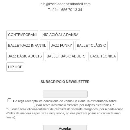
info@escoladansasabadell.com
Telèfon: 686 70 13 34
CONSULTA LES NOSTRES DISCIPLINES DE
CONTEMPORANI
INICIACIÓ A LA DANSA
BALLET-JAZZ INFANTIL
JAZZ FUNKY
BALLET CLÀSSIC
JAZZ BÀSIC ADULTS
BALLET BÀSIC ADULTS
BASE TÈCNICA
HIP HOP
SUBSCRIPCIÓ NEWSLETTER
He llegit i accepto les condicions de venda i la clàusula d'Informació sobre
Protecció de Dades
, i vull rebre informació d'interès per mitjans electrònics. *
* ( Sense tenir el consentiment de pluralitat de finalitats atorgades, per a cadascuna
d'elles de manera específica i inequívoca, no ens podrem posar en contacte amb
vostè)