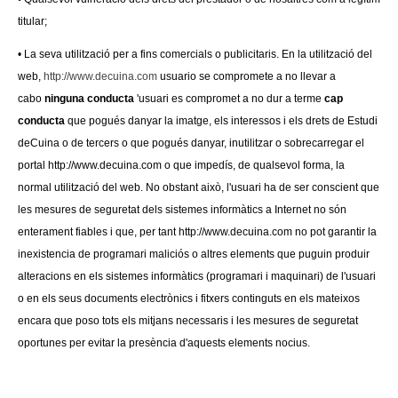
titular;
• La seva utilització per a fins comercials o publicitaris. En la utilització del
web,
http://www.decuina.com
usuario se compromete a no llevar a
cabo
ninguna conducta
'usuari es compromet a no dur a terme
cap
conducta
que pogués danyar la imatge, els interessos i els drets de Estudi
deCuina o de tercers o que pogués danyar, inutilitzar o sobrecarregar el
portal http://www.decuina.com o que impedís, de qualsevol forma, la
normal utilització del web. No obstant això, l'usuari ha de ser conscient que
les mesures de seguretat dels sistemes informàtics a Internet no són
enterament fiables i que, per tant http://www.decuina.com no pot garantir la
inexistencia de programari maliciós o altres elements que puguin produir
alteracions en els sistemes informàtics (programari i maquinari) de l'usuari
o en els seus documents electrònics i fitxers continguts en els mateixos
encara que poso tots els mitjans necessaris i les mesures de seguretat
oportunes per evitar la presència d'aquests elements nocius.