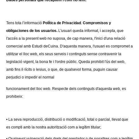
Dades personals que recaptem i com ho fem.
Tens tota l’informació
Política de Privacidad
.
Compromisos y
obligaciones de los usuarios.
L'usuari queda informat, i accepta, que
l'accés a la present web no suposa, de cap manera, l'inici d'una relació
comercial amb Estudi deCuina. D'aquesta manera, l'usuari es compromet a
utilitzar el lloc web, els seus serveis i continguts sense contravenir la
legislació vigent, la bona fe i l'ordre públic. Queda prohibit l'ús del web,
amb fins il·lícits o lesius, o que, de qualsevol forma, puguin causar
perjudici o impedir el normal
funcionament del lloc web. Respecte dels continguts d'aquesta web, es
prohibeix:
• La seva reproducció, distribució o modificació, total o parcial, llevat que
es compti amb la nostra autorització com a legítim titular;
• Qualsevol vulneració dels drets del prestador o de nosaltres com a legítim