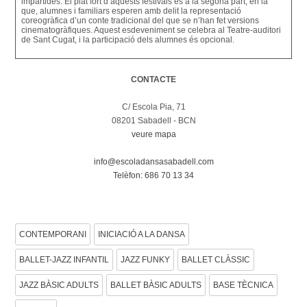
impartides. El plat fort d’aquests festivals és a la segona part, en la
que, alumnes i familiars esperen amb delit la representació
coreogràfica d’un conte tradicional del que se n’han fet versions
cinematogràfiques. Aquest esdeveniment se celebra al Teatre-auditori
de Sant Cugat, i la participació dels alumnes és opcional.
CONTACTE
C/ Escola Pia, 71
08201 Sabadell - BCN
veure mapa
info@escoladansasabadell.com
Telèfon: 686 70 13 34
CONSULTA LES NOSTRES DISCIPLINES DE
CONTEMPORANI
INICIACIÓ A LA DANSA
BALLET-JAZZ INFANTIL
JAZZ FUNKY
BALLET CLÀSSIC
JAZZ BÀSIC ADULTS
BALLET BÀSIC ADULTS
BASE TÈCNICA