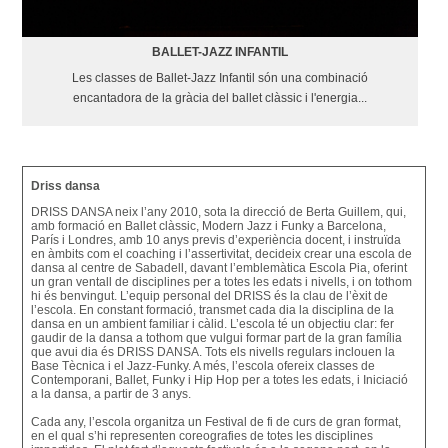
BALLET-JAZZ INFANTIL
Les classes de Ballet-Jazz Infantil són una combinació
encantadora de la gràcia del ballet clàssic i l'energia...
Driss dansa
DRISS DANSA neix l’any 2010, sota la direcció de Berta Guillem, qui,
amb formació en Ballet clàssic, Modern Jazz i Funky a Barcelona,
París i Londres, amb 10 anys previs d’experiència docent, i instruïda
en àmbits com el coaching i l’assertivitat, decideix crear una escola de
dansa al centre de Sabadell, davant l’emblemàtica Escola Pia, oferint
un gran ventall de disciplines per a totes les edats i nivells, i on tothom
hi és benvingut. L’equip personal del DRISS és la clau de l’èxit de
l’escola. En constant formació, transmet cada dia la disciplina de la
dansa en un ambient familiar i càlid. L’escola té un objectiu clar: fer
gaudir de la dansa a tothom que vulgui formar part de la gran família
que avui dia és DRISS DANSA. Tots els nivells regulars inclouen la
Base Tècnica i el Jazz-Funky. A més, l’escola ofereix classes de
Contemporani, Ballet, Funky i Hip Hop per a totes les edats, i Iniciació
a la dansa, a partir de 3 anys.
Cada any, l’escola organitza un Festival de fi de curs de gran format,
en el qual s’hi representen coreografies de totes les disciplines