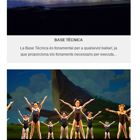
BASE TÈCNICA
La Base Tècnica és fonamental per a qualsevol ballarí, ja
que proporciona els fonaments necessaris per executa...